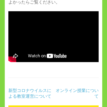
よかったらご覧ください。
投
新型コロナウイルスに
オンライン授業につい
稿
よる教室運営について
て
ナ