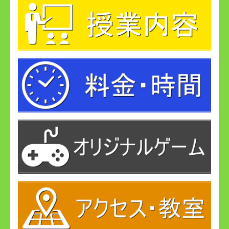
ビ
ゲ
ー
シ
ョ
ン