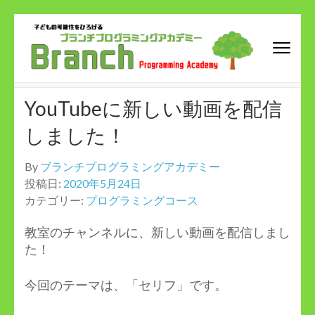
コ
ン
テ
ン
ブランチプログラミングア
君の可能性をひろげよう！！
ツ
カデミー
YouTubeに新しい動画を配信
へ
ス
しました！
キ
ッ
By
ブランチプログラミングアカデミー
プ
投稿日:
2020年5月24日
(Enter
カテゴリー:
プログラミングコース
を
押
教室のチャンネルに、新しい動画を配信しまし
す)
た！
今回のテーマは、「セリフ」です。